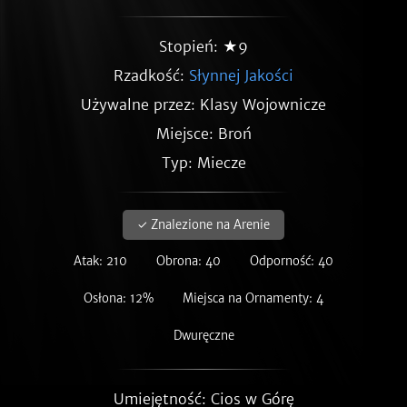
Stopień: ★9
Rzadkość:
Słynnej Jakości
Używalne przez: Klasy Wojownicze
Miejsce: Broń
Typ: Miecze
✓ Znalezione na Arenie
Atak: 210
Obrona: 40
Odporność: 40
Osłona: 12%
Miejsca na Ornamenty: 4
Dwuręczne
Umiejętność: Cios w Górę