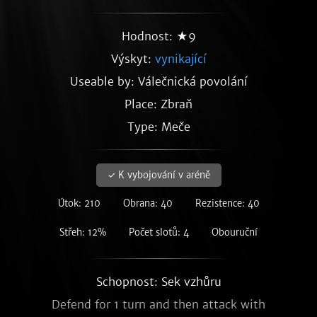
Hodnost: ★9
Výskyt:
vynikající
Useable by: Válečnická povolání
Place: Zbraň
Type: Meče
✓ K vybojování v aréně
Útok: 210
Obrana: 40
Rezistence: 40
Střeh: 12%
Počet slotů: 4
Obouruční
Schopnost: Sek vzhůru
Defend for 1 turn and then attack with