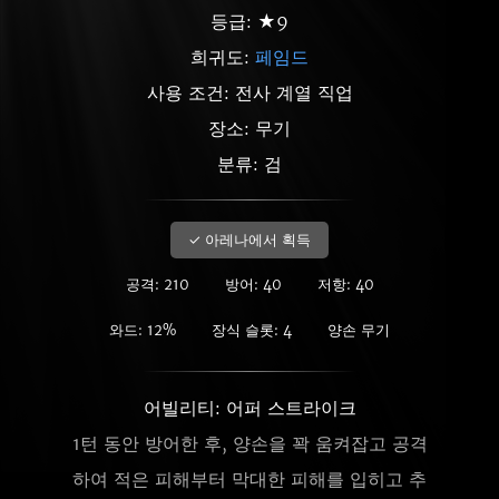
등급: ★9
희귀도:
페임드
사용 조건: 전사 계열 직업
장소: 무기
분류: 검
✓ 아레나에서 획득
공격: 210
방어: 40
저항: 40
와드: 12%
장식 슬롯: 4
양손 무기
어빌리티: 어퍼 스트라이크
1턴 동안 방어한 후, 양손을 꽉 움켜잡고 공격
하여 적은 피해부터 막대한 피해를 입히고 추