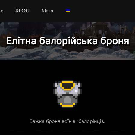
кс
Blog
Мерч
Елітна балорійська броня
Важка броня воїнів-балорійців.