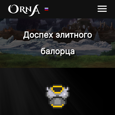
Доспех элитного
балорца