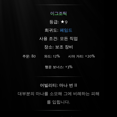
이그조틱
등급: ★9
희귀도:
페임드
사용 조건: 모든 직업
장소: 보조 장비
주문: 80
와드: 12%
시야 거리: +20%
행운 보너스: +3%
어빌리티: 마나 번 II
대부분의 마나를 소모해 그에 비례하는 피해
를 입힙니다.