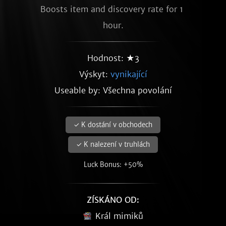
Boosts item and discovery rate for 1 
hour.
Hodnost: ★3
Výskyt:
vynikající
Useable by: Všechna povolání
✓ K dostání v obchodech
✓ K nalezení v truhlách
Luck Bonus: +50%
ZÍSKÁNO OD:
Král mimiků