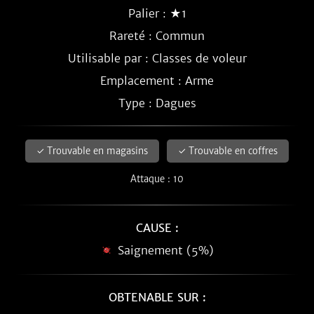
Palier : ★1
Rareté :
Commun
Utilisable par : Classes de voleur
Emplacement : Arme
Type : Dagues
✓ Trouvable en magasins
✓ Trouvable en coffres
Attaque : 10
CAUSE :
Saignement (5%)
OBTENABLE SUR :