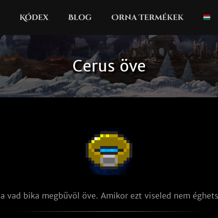
Kódex
Blog
Orna Termékek
Cerus öve
 a vad bika megbűvöl öve. Amikor ezt viseled nem éghet