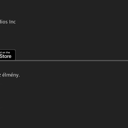
ios Inc
z élmény.