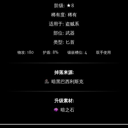
阶级: ★8
稀有度:
稀有
适用于: 盗贼系
部位: 武器
类型: 匕首
物攻: 180
护盾: 8%
镶嵌槽位: 4
双手使用
掉落来源:
暗黑巴西利斯克
升级素材:
暗之石