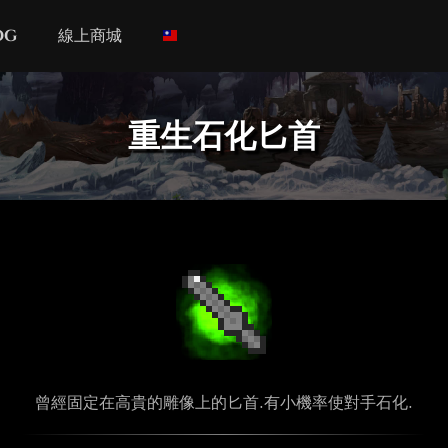
og
線上商城
重生石化匕首
曾經固定在高貴的雕像上的匕首.有小機率使對手石化.