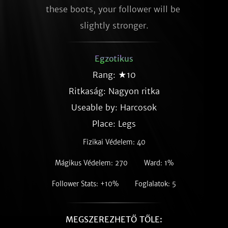
these boots, your follower will be 
slightly stronger.
Egzotikus
Rang: ★10
Ritkaság:
Nagyon ritka
Useable by: Harcosok
Place: Legs
Fizikai Védelem: 40
Mágikus Védelem: 270
Ward: 1%
Follower Stats: +10%
Foglalatok: 5
MEGSZEREZHETŐ TŐLE: