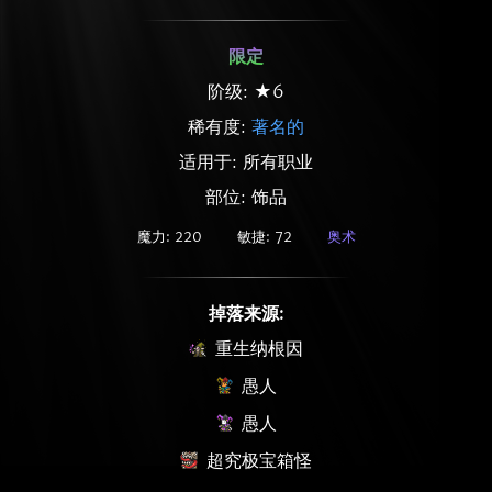
限定
阶级: ★6
稀有度:
著名的
适用于: 所有职业
部位: 饰品
魔力: 220
敏捷: 72
奥术
掉落来源:
重生纳根因
愚人
愚人
超究极宝箱怪