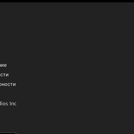
ние
ости
рности
ios Inc