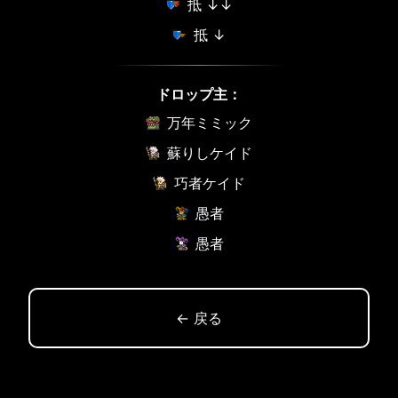
抵 ↓↓
抵 ↓
ドロップ主：
万年ミミック
蘇りしケイド
巧者ケイド
愚者
愚者
← 戻る