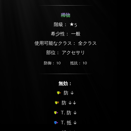
稀物
階級： ★5
希少性：
一般
使用可能なクラス： 全クラス
部位： アクセサリ
防御： 10
抵抗： 10
無効：
防 ↓
防 ↓↓
T. 防 ↓
T. 抵 ↓