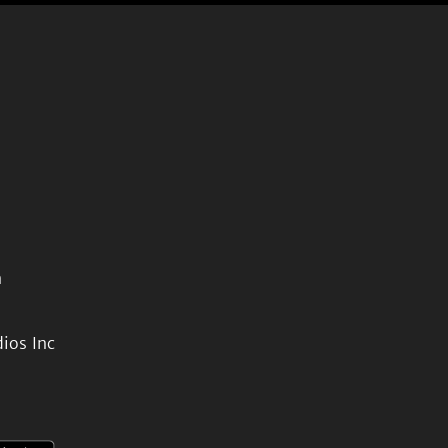
n
ios Inc