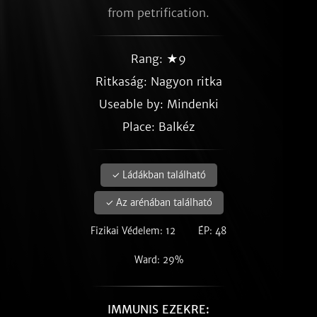
from petrification.
Rang: ★9
Ritkaság:
Nagyon ritka
Useable by: Mindenki
Place: Balkéz
✓ Ládákban található
✓ Az arénában található
Fizikai Védelem: 12
ÉP: 48
Ward: 29%
IMMUNIS EZEKRE: