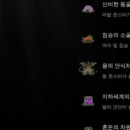
신비한 동
마법 몬스터가
짐승의 소
야수 및 짐승
용의 안식
용 몬스터가 
지하세계의
발러 군단이 
혼돈의 차