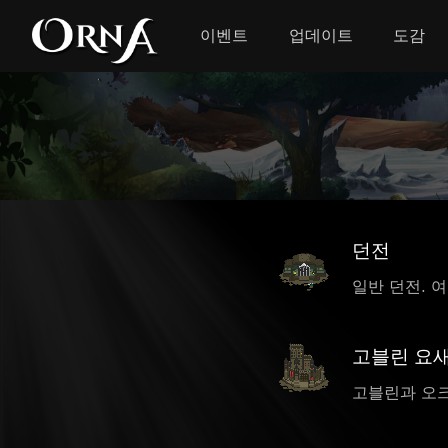
이벤트
업데이트
도감
던전
일반 던전. 
고블린 요
고블린과 오크