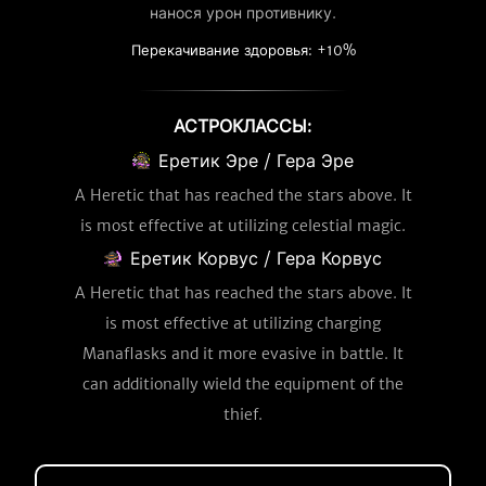
нанося урон противнику.
Перекачивание здоровья: +10%
АСТРОКЛАССЫ:
Еретик Эре / Гера Эре
A Heretic that has reached the stars above. It
is most effective at utilizing celestial magic.
Еретик Корвус / Гера Корвус
A Heretic that has reached the stars above. It
is most effective at utilizing charging
Manaflasks and it more evasive in battle. It
can additionally wield the equipment of the
thief.