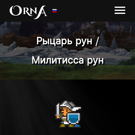
Рыцарь рун /
Милитисса рун