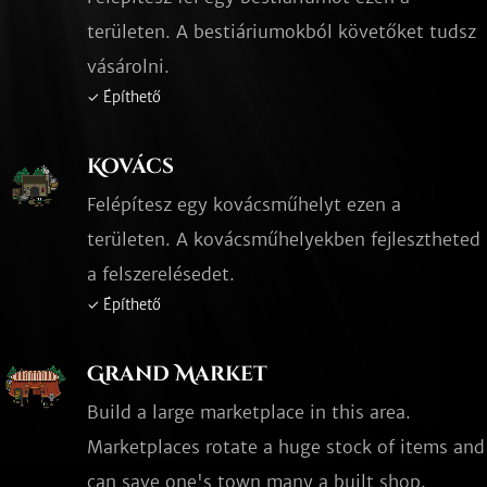
területen. A bestiáriumokból követőket tudsz
vásárolni.
✓ Építhető
Kovács
Felépítesz egy kovácsműhelyt ezen a
területen. A kovácsműhelyekben fejlesztheted
a felszerelésedet.
✓ Építhető
Grand Market
Build a large marketplace in this area.
Marketplaces rotate a huge stock of items and
can save one's town many a built shop.