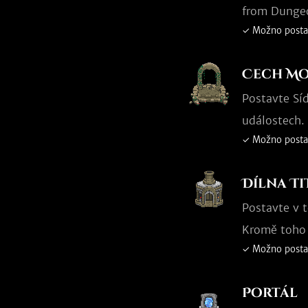
from Dungeo
✓ Možno posta
Cech M
Postavte Sí
událostech.
✓ Možno posta
Dílna T
Postavte v t
Kromě toho 
✓ Možno posta
Portál