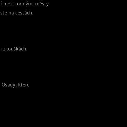
ání mezi rodnými městy
ste na cestách.
h zkouškách.
 Osady, které