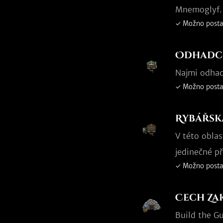
Mnemoglyf.
✓ Možno posta
Odhadc
Najmi odhad
✓ Možno posta
Rybářsk
V této obla
jedinečné p
✓ Možno posta
Cech Za
Build the Gu