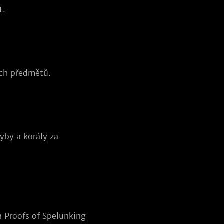
t.
ých předmětů.
yby a korály za
n Proofs of Spelunking