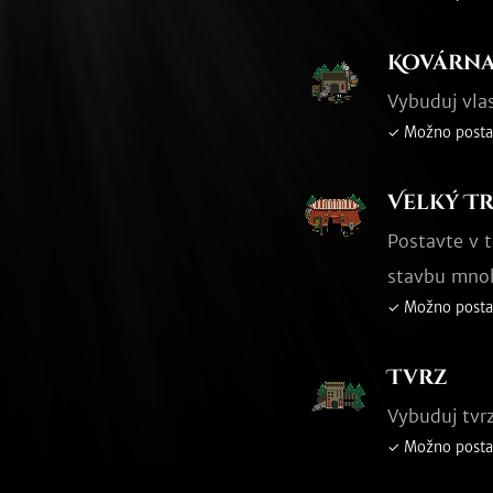
Kovárn
Vybuduj vla
✓ Možno posta
Velký T
Postavte v t
stavbu mno
✓ Možno posta
Tvrz
Vybuduj tvr
✓ Možno posta