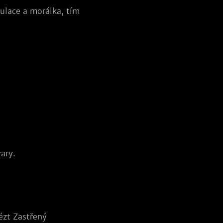
pulace a morálka, tím
ary.
ézt Zastřený