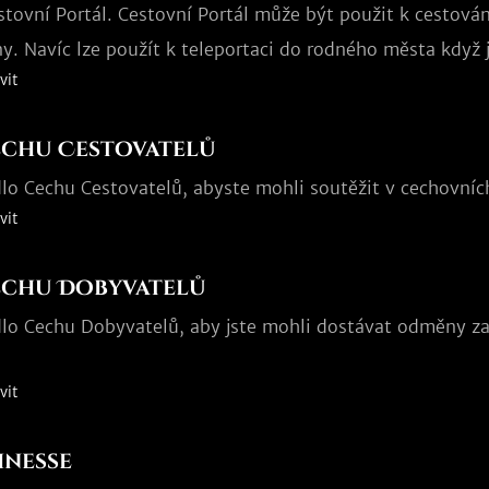
estovní Portál. Cestovní Portál může být použit k cestov
y. Navíc lze použít k teleportaci do rodného města když j
vit
echu Cestovatelů
dlo Cechu Cestovatelů, abyste mohli soutěžit v cechovníc
vit
echu Dobyvatelů
dlo Cechu Dobyvatelů, aby jste mohli dostávat odměny za
vit
inesse