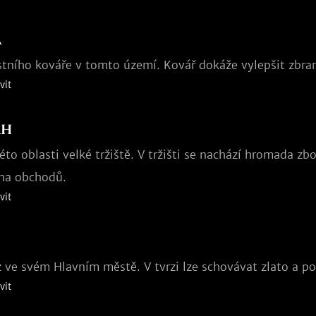
a
stního kováře v tomto území. Kovář dokáže vylepšit zbran
vit
rh
éto oblasti velké tržiště. V tržišti se nachází hromada zb
ha obchodů.
vit
z ve svém Hlavním městě. V tvrzi lze schovávat zlato a p
vit