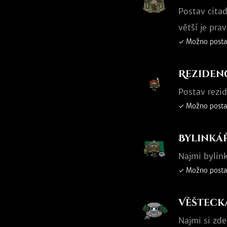
Postav citad
větší je pr
✓ Možno posta
Reziden
Postav rezi
✓ Možno posta
Bylinká
Najmi bylink
✓ Možno posta
Věšteck
Najmi si zd