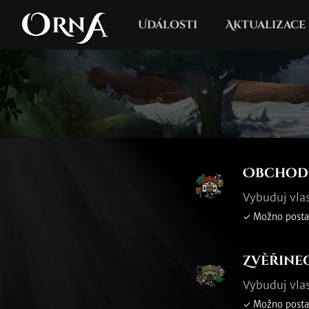
Události
Aktualizace
Obchod
Vybuduj vla
✓ Možno posta
Zvěřine
Vybuduj vla
✓ Možno posta