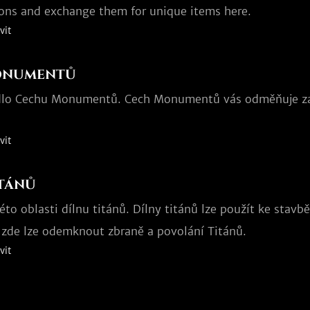
ns and exchange them for unique items here.
vit
onumentů
dlo Cechu Monumentů. Cech Monumentů vás odměňuje za 
vit
itánů
éto oblasti dílnu titánů. Dílny titánů lze použít ke stavb
zde lze odemknout zbraně a povolání Titánů.
vit