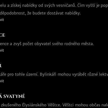
elu a získej nabídky od svých vesničanů. Čím vyšší je po
avděpodobnost, že budete dostávat nabídky.
vit
ce
dence a zvyš počet obyvatel svého rodného města.
vit
ř
áře pro tohle území. Bylinkáři mohou vyrábět různé lektv
vit
á svatyně
e zkušeného Élysiánského Věštce. Věštci mohou občas nal