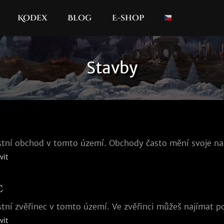
Kodex
Blog
E-shop
Stavby
stní obchod v tomto území. Obchody často mění svoje na
vit
c
stní zvěřinec v tomto území. Ve zvěřinci můžeš najímat 
vit