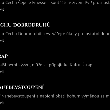
dlo Cechu Čepele Finesse a soutěžte v živém PvP proti os
vit
Cechu Dobrodruhů
dlo Cechu Dobrodruhů a vytvářejte úkoly pro ostatní dob
vit
rap
lší herní výzvu, může se připojit ke Kultu Útrap.
vit
anebevstoupení
ř Nanebevstoupení a nabídni oběti bohům výměnou za m
vit