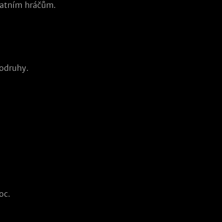
tatním hráčům.
rodruhy.
oc.