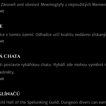
 Zároveň umí obnovit Mnemoglyfy z nepoužitých Memen
vit
e
ce v tomto území. Odhadce určí kvalitu nedávno získan
vit
á Chata
sti postavte rybářskou chatu. Rybáři zde mohou vyměnit r
ředměty.
vit
klínačů
ild Hall of the Spelunking Guild. Dungeon divers can ear