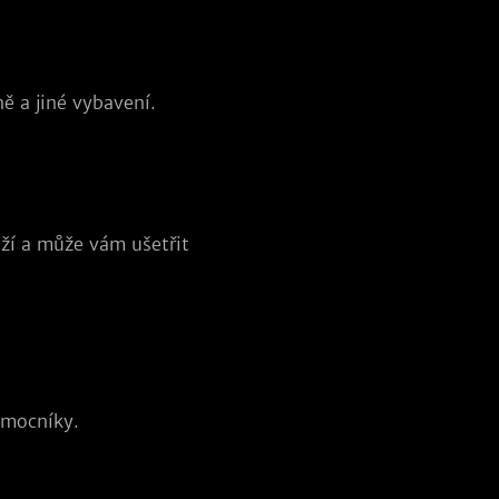
ě a jiné vybavení.
oží a může vám ušetřit
omocníky.