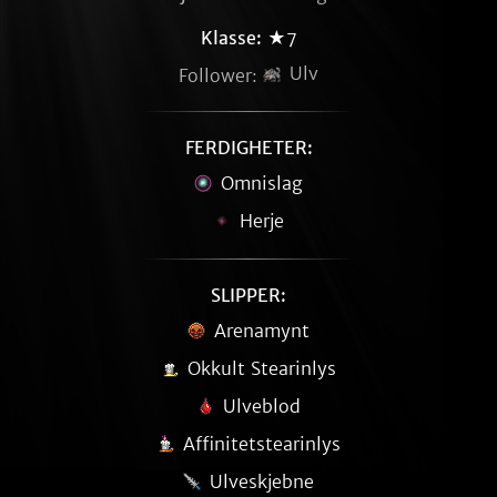
Klasse:
★7
Ulv
Follower:
FERDIGHETER:
Omnislag
Herje
SLIPPER:
Arenamynt
Okkult Stearinlys
Ulveblod
Affinitetstearinlys
Ulveskjebne