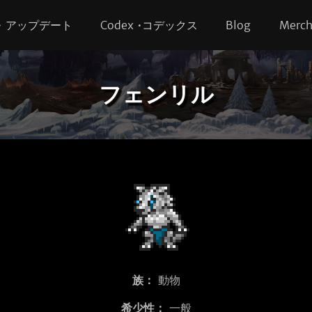
s • アップデート
Codex •コデックス
Blog
Merc
フェンリル
族：
動物
希少性：
一般