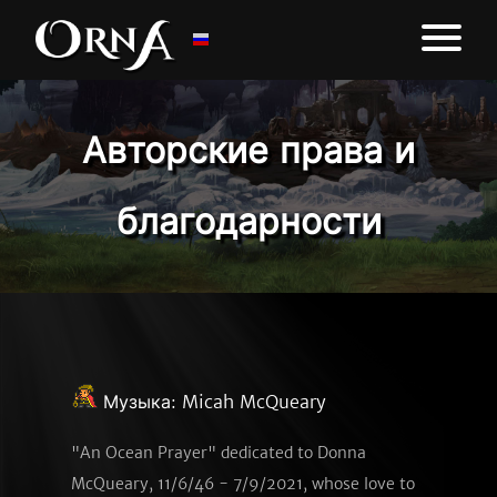
Авторские права и
благодарности
Музыка:
Micah McQueary
"An Ocean Prayer" dedicated to Donna
McQueary, 11/6/46 - 7/9/2021, whose love to