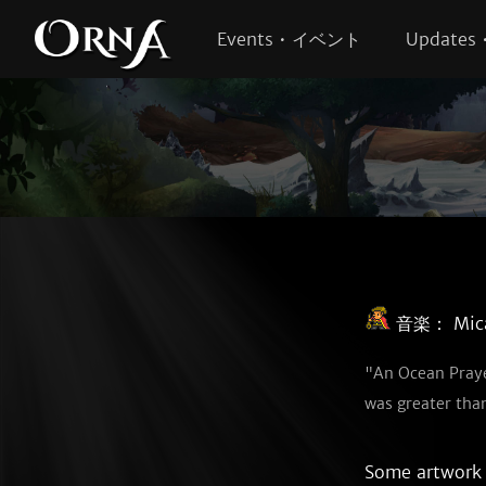
Events • イベント
Update
音楽：
Mic
"An Ocean Praye
was greater tha
Some artwork 