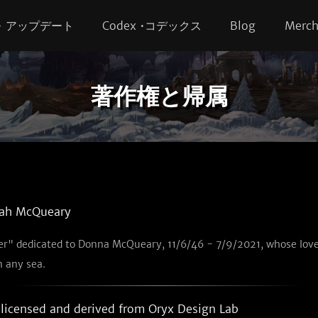
s • アップデート
Codex •コデックス
Blog
Merc
著作権と帰属
ah McQueary
r" dedicated to Donna McQueary, 11/6/46 - 7/9/2021, whose love
n any sea.
licensed and derived from
Oryx Design Lab