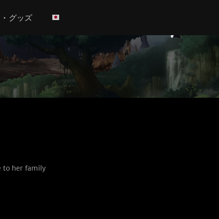
h • グッズ
 to her family