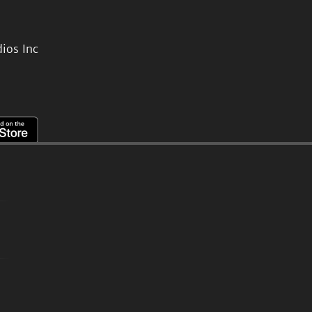
ios Inc
。