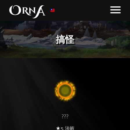
搞怪
???
★5 法術