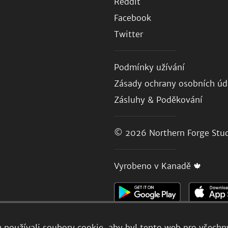
Reddit
Facebook
Twitter
Podmínky užívání
Zásady ochrany osobních úd
Zásluhy & Poděkování
© 2026
Northern Forge Stud
Vyrobeno v Kanadě 🍁
používali soubory cookie, aby byl tento web pro všechny