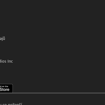
ajů
ios Inc
 co nejlepší.