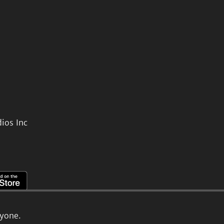
ios Inc
ryone.