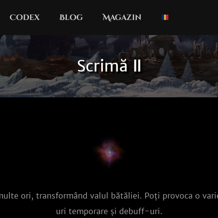
Codex
Blog
Magazin
Scrimă Ⅱ
ulte ori, transformând valul bătăliei. Poți provoca o var
uri temporare și debuff-uri.