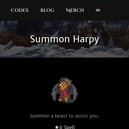
Codex
Blog
Merch
Summon Harpy
Summon a beast to assist you.
★6 Spell