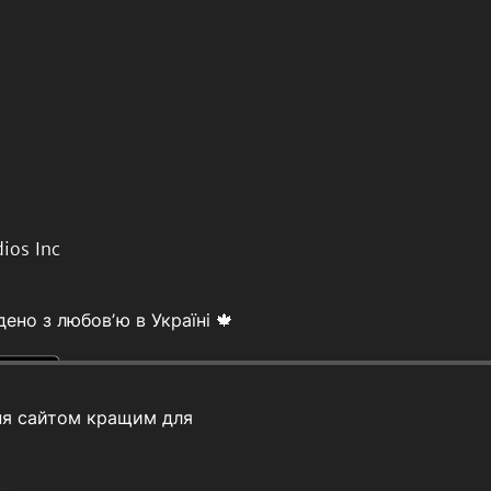
ios Inc
ено з любовʼю в Україні 🍁
ня сайтом кращим для