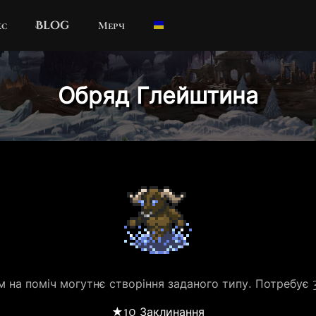
кс
Blog
Мерч
Обряд Глейштина
 на поміч могутнє створіння заданого типу. Потребує 
★10 Заклинання