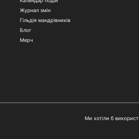
Календар подій
Журнал змін
Гільдія мандрівників
Блог
Мерч
Ми хотіли б викорис