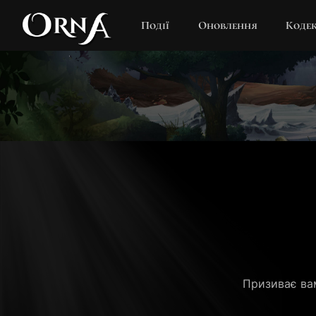
Події
Оновлення
Коде
Призиває вам