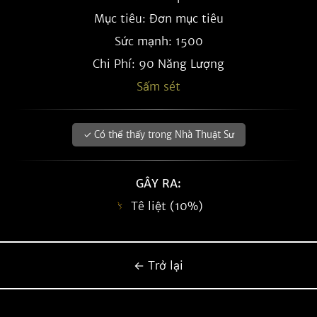
Mục tiêu: Đơn mục tiêu
Sức mạnh: 1500
Chi Phí: 90 Năng Lượng
Sấm sét
✓ Có thể thấy trong Nhà Thuật Sư
GÂY RA:
Tê liệt (10%)
← Trở lại