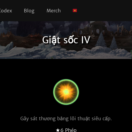
Codex
Blog
Merch
Giật sốc IV
Gây sát thương bằng lôi thuật siêu cấp.
★6 Phép