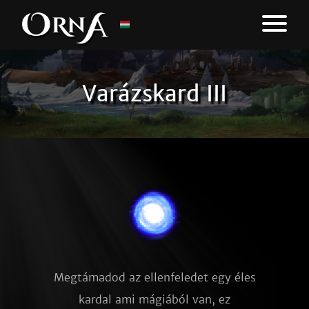
Varázskard III
Megtámadod az ellenfeledet egy éles
kardal ami mágiából van, ez