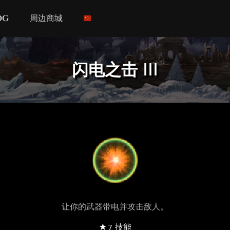
og
周边商城
闪电之击 III
让你的武器带电并攻击敌人。
★7 技能