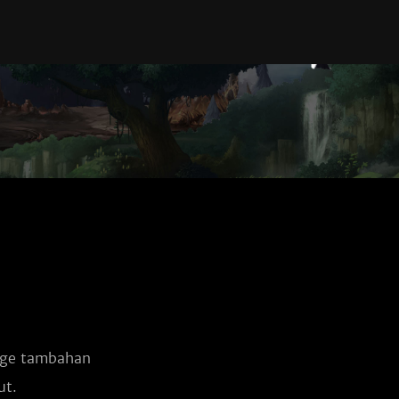
age tambahan
ut.