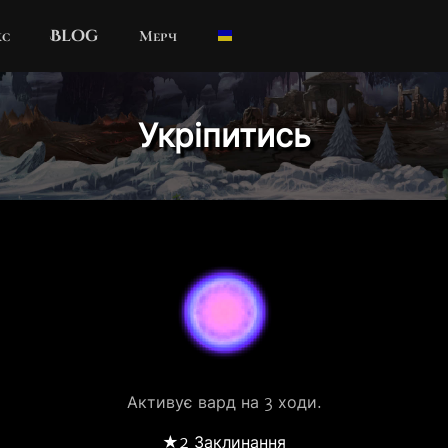
кс
Blog
Мерч
Укріпитись
Активує вард на 3 ходи.
★2 Заклинання