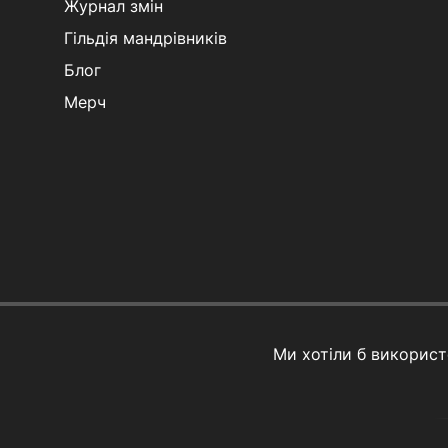
Журнал змін
Гільдія мандрівників
Блог
Мерч
Ми хотіли б викорис