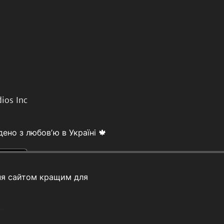
ios Inc
ено з любовʼю в Україні 🍁
ня сайтом кращим для