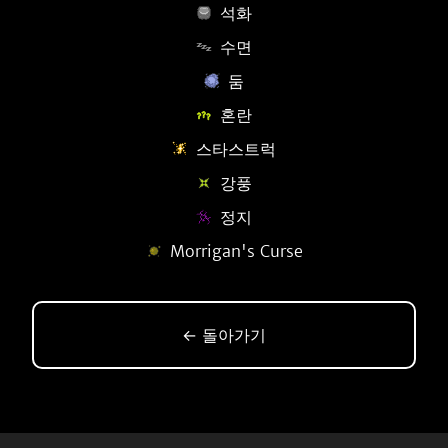
석화
수면
둠
혼란
스타스트럭
강풍
정지
Morrigan's Curse
← 돌아가기