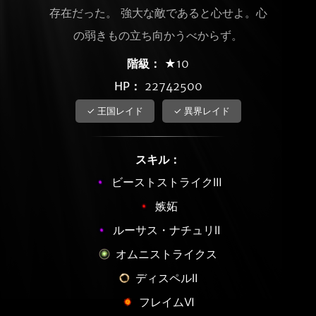
存在だった。 強大な敵であると心せよ。心
の弱きもの立ち向かうべからず。
階級：
★10
HP：
22742500
✓ 王国レイド
✓ 異界レイド
スキル：
ビーストストライクⅢ
嫉妬
ルーサス・ナチュリⅡ
オムニストライクス
ディスペルⅡ
フレイムⅥ