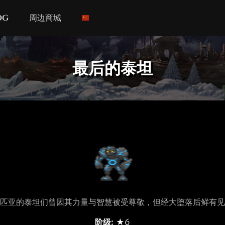
og
周边商城
最后的泰坦
匹亚的泰坦们曾因其力量与智慧被受尊敬，但经大堕落后鲜有见
阶级:
★6