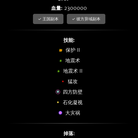
血量:
2300000
✓ 王国副本
✓ 彼方异域副本
技能:
保护 II
地震术
地震术 II
猛攻
四方防壁
石化凝视
大灾祸
掉落: