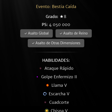
Evento: Bestia Caída
Grado:
★8
PS:
4 050 000
✓ Asalto Global
✓ Asalto de Reino
✓ Asalto de Otras Dimensiones
HABILIDADES:
Ataque Rápido
Golpe Enfermizo II
Llama V
Escarcha V
Cuadcorte
Chispa V