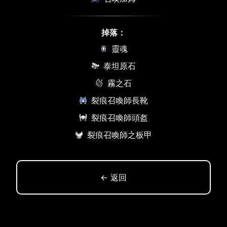
掉落：
靈魂
泰坦原石
霧之石
裂痕召喚師長靴
裂痕召喚師頭盔
裂痕召喚師之板甲
← 返回