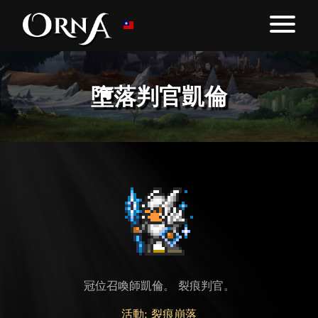
墮落判官凱倫
冠位召喚師凱倫。 裂痕判官。
活動: 裂痕崩落