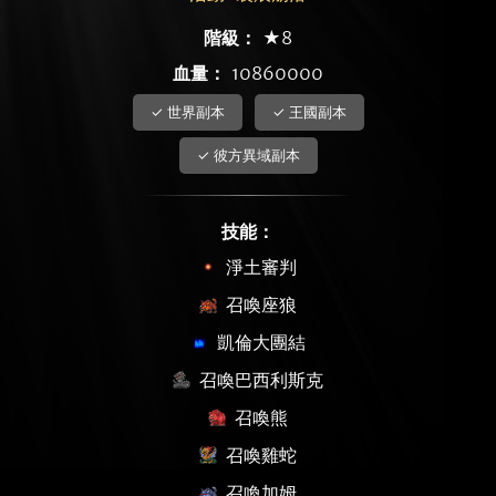
階級：
★8
血量：
10860000
✓ 世界副本
✓ 王國副本
✓ 彼方異域副本
技能：
淨土審判
召喚座狼
凱倫大團結
召喚巴西利斯克
召喚熊
召喚雞蛇
召喚加姆