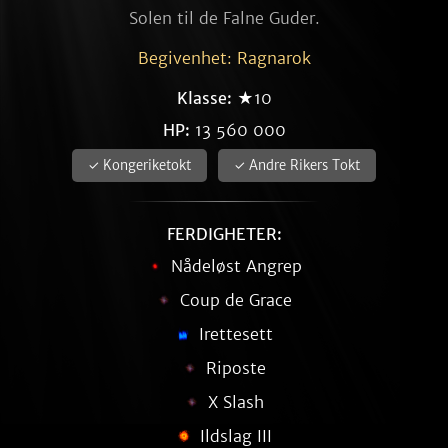
Solen til de Falne Guder.
Begivenhet: Ragnarok
Klasse:
★10
HP:
13 560 000
✓ Kongeriketokt
✓ Andre Rikers Tokt
FERDIGHETER:
Nådeløst Angrep
Coup de Grace
Irettesett
Riposte
X Slash
Ildslag III