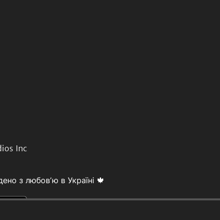
ios Inc
ено з любовʼю в Україні 🍁