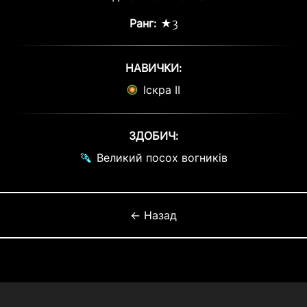
Ранг:
★3
НАВИЧКИ:
Іскра ІІ
ЗДОБИЧ:
Великий посох вогників
← Назад