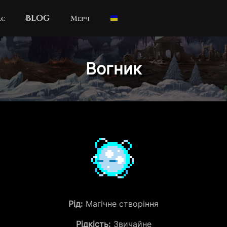
кс
Blog
Мерч
Вогник
Рід:
Магічне створіння
Рідкість:
Звичайне