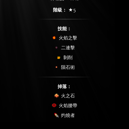
階級：
★5
技能：
火焰之擊
二連擊
剝削
隕石術
掉落：
火之石
火焰腰帶
灼燒者