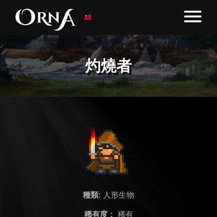
灼燒者
種類:
人形生物
稀有度：
稀有