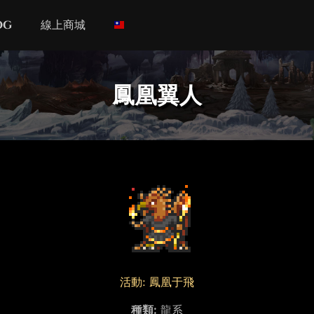
og
線上商城
鳳凰翼人
活動: 鳳凰于飛
種類:
龍系