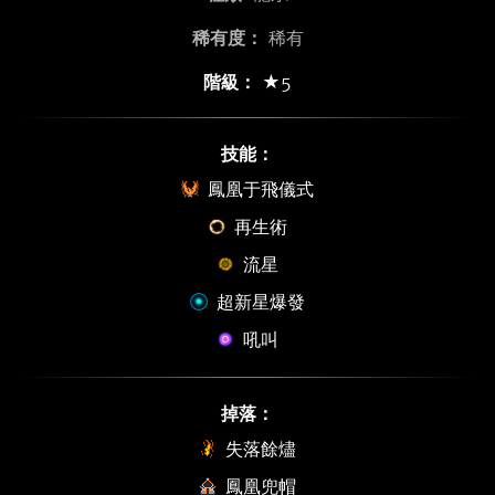
稀有度：
稀有
階級：
★5
技能：
鳳凰于飛儀式
再生術
流星
超新星爆發
吼叫
掉落：
失落餘燼
鳳凰兜帽