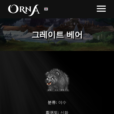
그레이트 베어
분류:
야수
희귀도:
신화