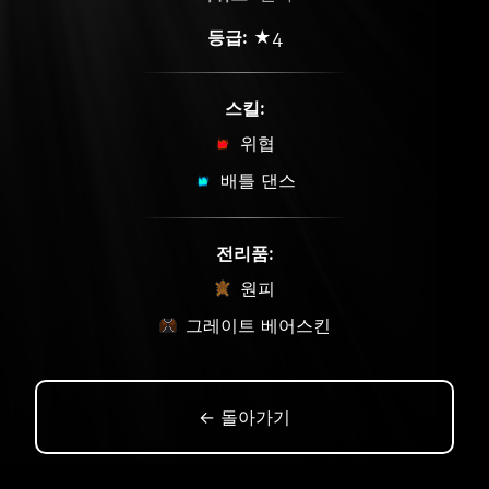
등급:
★4
스킬:
위협
배틀 댄스
전리품:
원피
그레이트 베어스킨
← 돌아가기