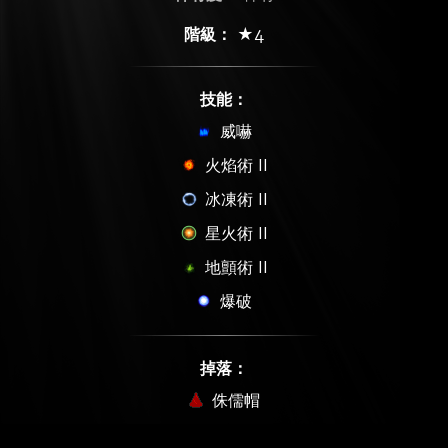
階級：
★4
技能：
威嚇
火焰術 II
冰凍術 II
星火術 II
地顫術 II
爆破
掉落：
侏儒帽