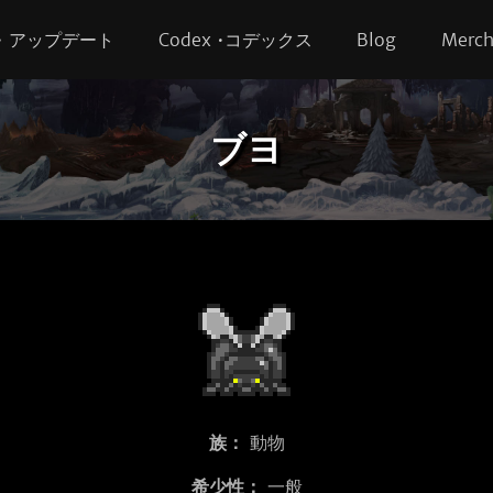
s • アップデート
Codex •コデックス
Blog
Merc
ブヨ
族：
動物
希少性：
一般