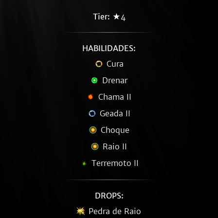
Tier:
★4
HABILIDADES:
Cura
Drenar
Chama II
Geada II
Choque
Raio II
Terremoto II
DROPS:
Pedra de Raio