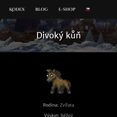
Kodex
Blog
E-shop
Divoký kůň
Rodina:
Zvířata
Výskyt:
Běžný